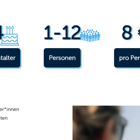
4
1-12
8 
talter
Personen
pro Pe
ner*innen
oten