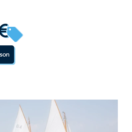
€
rson